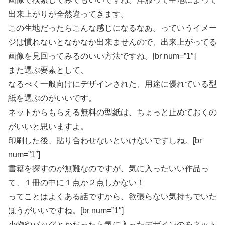
出来上がりが全然違ってきます。
この生地だったらこんな感じになるなあ。っていうイメー
ジは慣れないとなかなか出来ませんので、出来上がってる
画像を見回ってみるのいい方法ですね。[br num=”1″]
また選ぶ要素として、
なるべく一般向けにデザインされた、用途に優れている型
紙を選ぶのがいいです。
ネットからもらえる無料の型紙は、ちょっと止めておくの
がいいと思いますよ。
印刷した後、貼り合わせないといけないですしね。
[br
num=”1″]
書籍を探すのが無難なのですが、気に入ったいい作品っ
て、１冊の中に１点か２点しかない！
ってことはよくある話ですから、欲張らない気持ちでいた
ほうがいいですね。[br num=”1″]
小物やバッグとかだったら気に入ったデザインのをネット