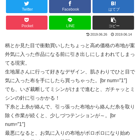
Twitter
Facebook
はてブ
Pocket
LINE
コピー
2019.06.26
2019.06.14
柄とか見た目で衝動買いしたちょっと高め価格の布地が案
外気に入った作品になる前に引き出しにしまわれてしまっ
てる現実。
生地屋さんに行って好きなデザイン、肌さわりでひと目で
気に入った布を手にしたら買っちゃった。[br num=”1″]
でも、いざ裁断してミシンがけまで進むと、ガチャッとミ
シンの針に引っかかる！
下糸と上糸が絡んで、引っ張った布地から絡んだ糸を取り
除く作業が続くと、少しづつテンションが～。[br
num=”1″]
最悪になると、お気に入りの布地がボロボロになり始め